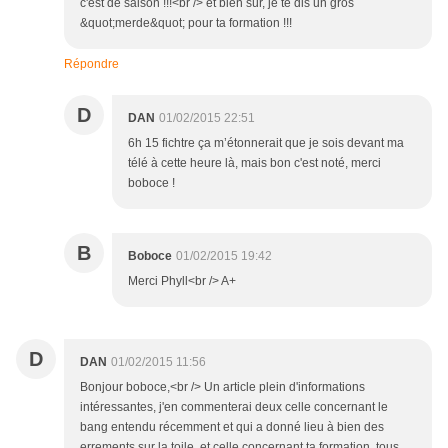
c'est de saison !!!<br /> et bien sûr, je te dis un gros
&quot;merde&quot; pour ta formation !!!
Répondre
D
DAN
01/02/2015 22:51
6h 15 fichtre ça m’étonnerait que je sois devant ma
télé à cette heure là, mais bon c'est noté, merci
boboce !
B
Boboce
01/02/2015 19:42
Merci Phyll<br /> A+
D
DAN
01/02/2015 11:56
Bonjour boboce,<br /> Un article plein d'informations
intéressantes, j'en commenterai deux celle concernant le
bang entendu récemment et qui a donné lieu à bien des
errements sur la toile, et celle concernant ta formation, tous