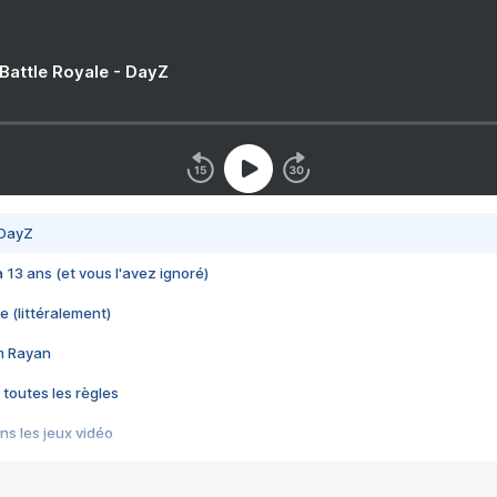
 Battle Royale - DayZ
 DayZ
 a 13 ans (et vous l'avez ignoré)
e (littéralement)
im Rayan
 toutes les règles
s les jeux vidéo
us choquant de Rockstar ? - Le scandale BULLY