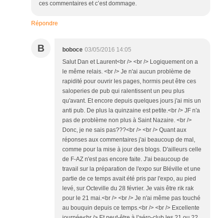
ces commentaires et c’est dommage.
Répondre
B
boboce
03/05/2016 14:05
Salut Dan et Laurent<br /> <br /> Logiquement on a
le même relais. <br /> Je n'ai aucun problème de
rapidité pour ouvrir les pages, hormis peut être ces
saloperies de pub qui ralentissent un peu plus
qu'avant. Et encore depuis quelques jours j'ai mis un
anti pub. De plus la quinzaine est petite.<br /> JF n'a
pas de problème non plus à Saint Nazaire. <br />
Donc, je ne sais pas???<br /> <br /> Quant aux
réponses aux commentaires j'ai beaucoup de mal,
comme pour la mise à jour des blogs. D'ailleurs celle
de F-AZ n'est pas encore faite. J'ai beaucoup de
travail sur la préparation de l'expo sur Bléville et une
partie de ce temps avait été pris par l'expo, au pied
levé, sur Octeville du 28 février. Je vais être rik rak
pour le 21 mai.<br /> <br /> Je n'ai même pas touché
au bouquin depuis ce temps.<br /> <br /> Excellente
journée<br /> Et peut-être à l'aéro-club les 21 ou 22