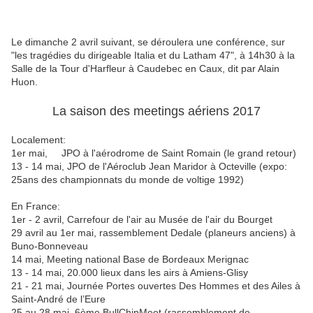
Le dimanche 2 avril suivant, se déroulera une conférence, sur
"les tragédies du dirigeable Italia et du Latham 47", à 14h30 à la
Salle de la Tour d'Harfleur à Caudebec en Caux, dit par Alain
Huon.
La saison des meetings aériens 2017
Localement:
1er mai, JPO à l'aérodrome de Saint Romain (le grand retour)
13 - 14 mai, JPO de l'Aéroclub Jean Maridor à Octeville (expo:
25ans des championnats du monde de voltige 1992)
En France:
1er - 2 avril, Carrefour de l'air au Musée de l'air du Bourget
29 avril au 1er mai, rassemblement Dedale (planeurs anciens) à
Buno-Bonneveau
14 mai, Meeting national Base de Bordeaux Merignac
13 - 14 mai, 20.000 lieux dans les airs à Amiens-Glisy
21 - 21 mai, Journée Portes ouvertes Des Hommes et des Ailes à
Saint-André de l’Eure
25 au 28 mai, 6ème BullChipMeet (rassemblement de