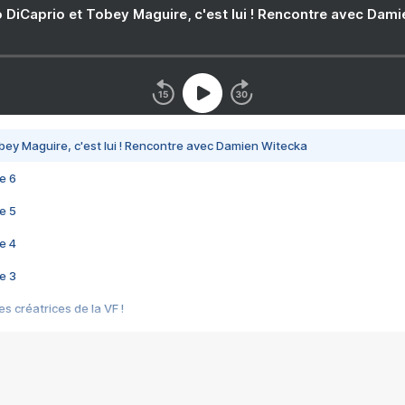
 DiCaprio et Tobey Maguire, c'est lui ! Rencontre avec Dam
bey Maguire, c'est lui ! Rencontre avec Damien Witecka
e 6
e 5
e 4
e 3
s créatrices de la VF !
e 2
e 1