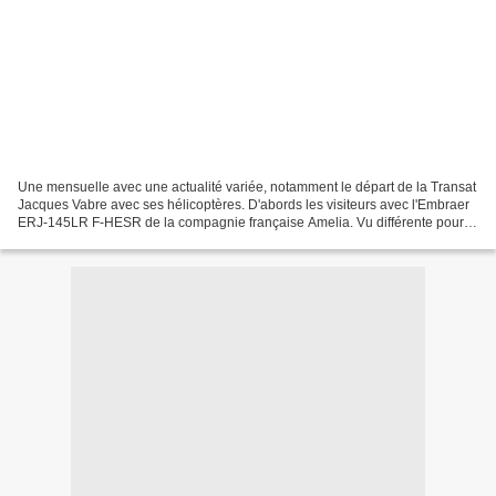
Une mensuelle avec une actualité variée, notamment le départ de la Transat
Jacques Vabre avec ses hélicoptères. D'abords les visiteurs avec l'Embraer
ERJ-145LR F-HESR de la compagnie française Amelia. Vu différente pour
l'Embraer ERJ-145LR G-HGYM également...