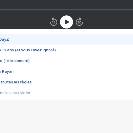
 DayZ
 a 13 ans (et vous l'avez ignoré)
e (littéralement)
im Rayan
 toutes les règles
s les jeux vidéo
us choquant de Rockstar ? - Le scandale BULLY
e plus moche de Steam
du RÊVE tourne au CAUCHEMAR