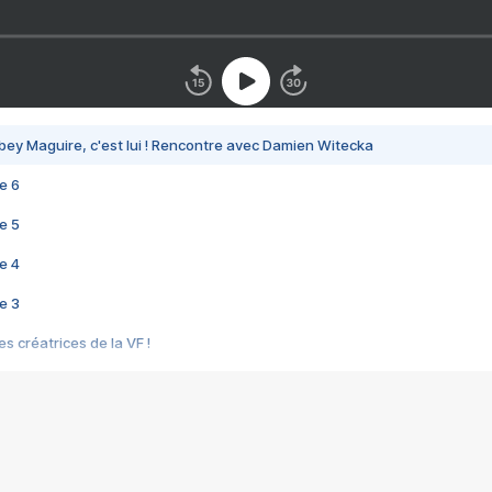
bey Maguire, c'est lui ! Rencontre avec Damien Witecka
e 6
e 5
e 4
e 3
s créatrices de la VF !
e 2
e 1
e Mektoub My Love arrive enfin ! Rencontre avec Shaïn Boumedine et Sal