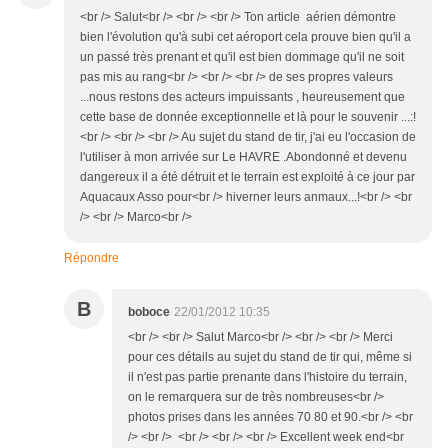
<br /> Salut<br /> <br /> <br /> Ton article aérien démontre
bien l'évolution qu'à subi cet aéroport cela prouve bien qu'il a
un passé très prenant et qu'il est bien dommage qu'il ne soit
pas mis au rang<br /> <br /> <br /> de ses propres valeurs
...nous restons des acteurs impuissants , heureusement que
cette base de donnée exceptionnelle et là pour le souvenir ...:!
<br /> <br /> <br /> Au sujet du stand de tir, j'ai eu l'occasion de
l'utiliser à mon arrivée sur Le HAVRE .Abondonné et devenu
dangereux il a été détruit et le terrain est exploité à ce jour par
Aquacaux Asso pour<br /> hiverner leurs anmaux...!<br /> <br
/> <br /> Marco<br />
Répondre
B
boboce
22/01/2012 10:35
<br /> <br /> Salut Marco<br /> <br /> <br /> Merci
pour ces détails au sujet du stand de tir qui, même si
il n'est pas partie prenante dans l'histoire du terrain,
on le remarquera sur de très nombreuses<br />
photos prises dans les années 70 80 et 90.<br /> <br
/> <br /> <br /> <br /> <br /> Excellent week end<br