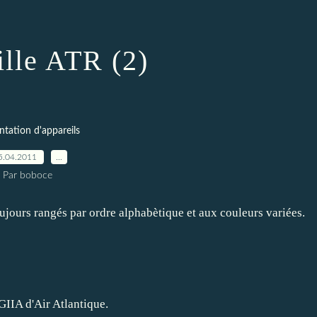
ille ATR (2)
ntation d'appareils
5.04.2011
…
Par boboce
ujours rangés par ordre alphabètique et aux couleurs variées.
IIA d'Air Atlantique.