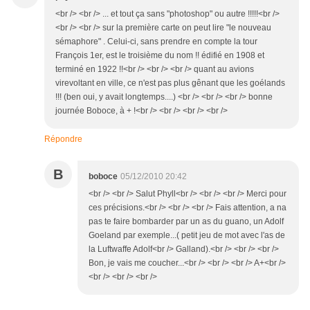
<br /> <br /> ... et tout ça sans "photoshop" ou autre !!!!!<br />
<br /> <br /> sur la première carte on peut lire "le nouveau
sémaphore" . Celui-ci, sans prendre en compte la tour
François 1er, est le troisième du nom !! édifié en 1908 et
terminé en 1922 !!<br /> <br /> <br /> quant au avions
virevoltant en ville, ce n'est pas plus gênant que les goélands
!!! (ben oui, y avait longtemps....) <br /> <br /> <br /> bonne
journée Boboce, à + !<br /> <br /> <br /> <br />
Répondre
B
boboce
05/12/2010 20:42
<br /> <br /> Salut Phyll<br /> <br /> <br /> Merci pour
ces précisions.<br /> <br /> <br /> Fais attention, a na
pas te faire bombarder par un as du guano, un Adolf
Goeland par exemple...( petit jeu de mot avec l'as de
la Luftwaffe Adolf<br /> Galland).<br /> <br /> <br />
Bon, je vais me coucher...<br /> <br /> <br /> A+<br />
<br /> <br /> <br />