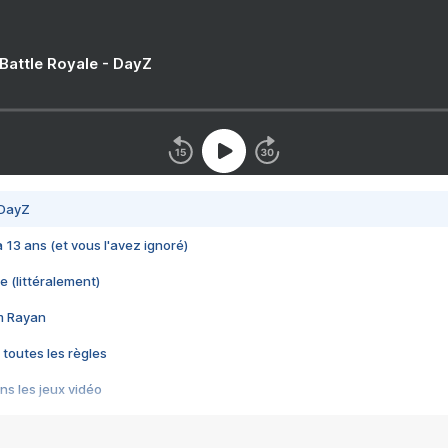
 Battle Royale - DayZ
 DayZ
 a 13 ans (et vous l'avez ignoré)
e (littéralement)
im Rayan
 toutes les règles
s les jeux vidéo
us choquant de Rockstar ? - Le scandale BULLY